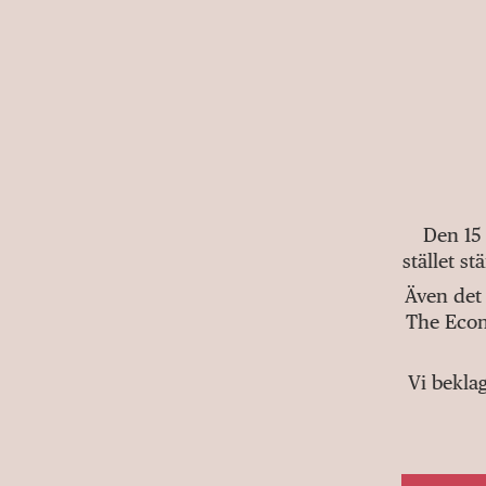
Den 15
stället s
Även det 
The Econ
Vi bekla