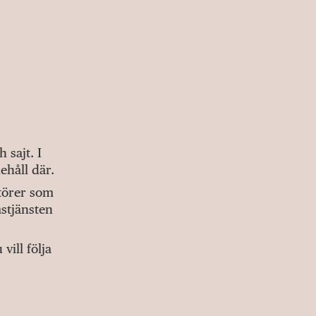
sajt. I
ehåll där.
ktörer som
stjänsten
ill följa