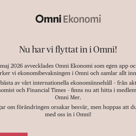
Nu har vi flyttat in i Omni!
 maj 2026 avvecklades Omni Ekonomi som egen app och 
tärker vi ekonomibevakningen i Omni och samlar allt inn
bästa av vårt internationella ekonomiinnehåll – från a
omist och Financial Times – finns nu att hitta i medlem
Omni Mer.
gar om förändringen orsakar besvär, men hoppas att du v
med oss in i Omni!