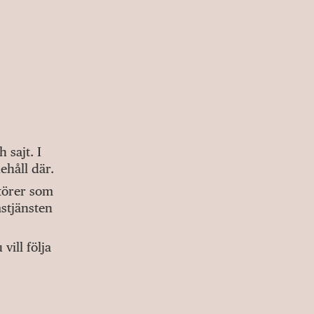
sajt. I
ehåll där.
ktörer som
stjänsten
ill följa