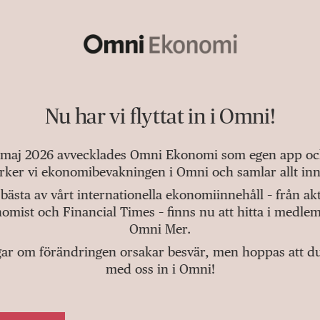
Nu har vi flyttat in i Omni!
 maj 2026 avvecklades Omni Ekonomi som egen app och 
tärker vi ekonomibevakningen i Omni och samlar allt inn
bästa av vårt internationella ekonomiinnehåll – från a
omist och Financial Times – finns nu att hitta i medlem
Omni Mer.
gar om förändringen orsakar besvär, men hoppas att du v
med oss in i Omni!