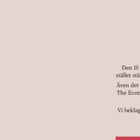
Den 15
stället s
Även det 
The Econ
Vi bekla