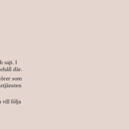
sajt. I
ehåll där.
ktörer som
stjänsten
ill följa