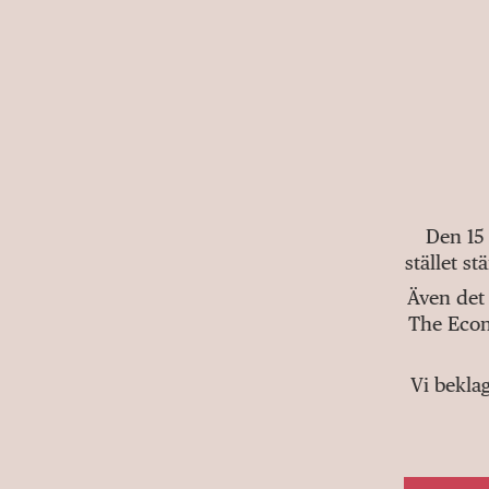
Den 15
stället s
Även det 
The Econ
Vi bekla