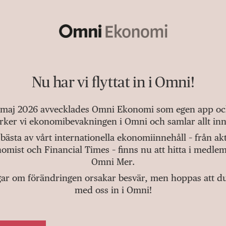
Nu har vi flyttat in i Omni!
 maj 2026 avvecklades Omni Ekonomi som egen app och 
tärker vi ekonomibevakningen i Omni och samlar allt inn
bästa av vårt internationella ekonomiinnehåll – från a
omist och Financial Times – finns nu att hitta i medlem
Omni Mer.
gar om förändringen orsakar besvär, men hoppas att du v
med oss in i Omni!