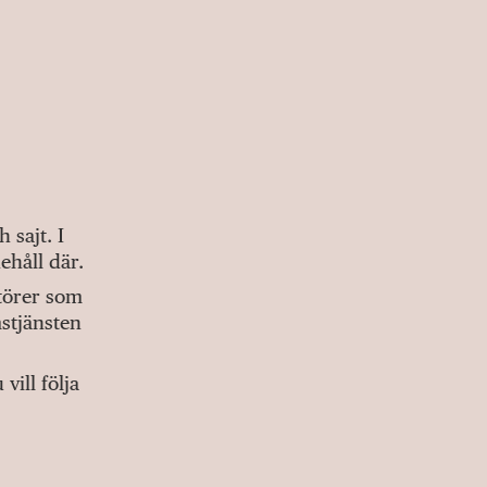
sajt. I
ehåll där.
ktörer som
stjänsten
ill följa