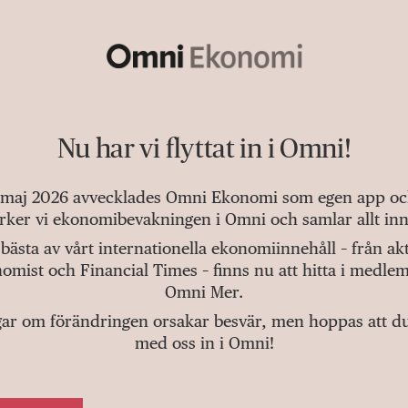
Nu har vi flyttat in i Omni!
 maj 2026 avvecklades Omni Ekonomi som egen app och 
tärker vi ekonomibevakningen i Omni och samlar allt inn
bästa av vårt internationella ekonomiinnehåll – från a
omist och Financial Times – finns nu att hitta i medlem
Omni Mer.
gar om förändringen orsakar besvär, men hoppas att du v
med oss in i Omni!