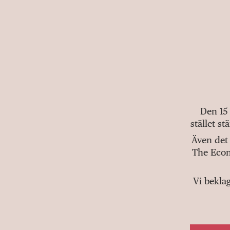
Den 15
stället s
Även det 
The Econ
Vi bekla