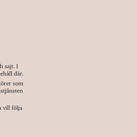
sajt. I
ehåll där.
ktörer som
stjänsten
ill följa