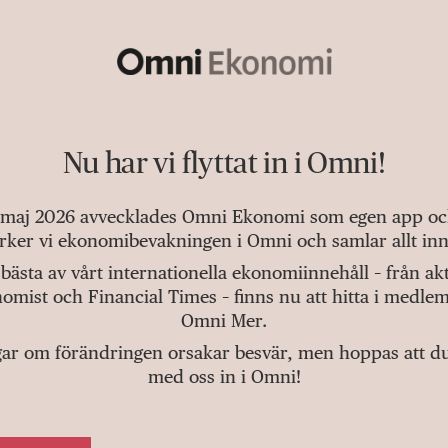
Nu har vi flyttat in i Omni!
 maj 2026 avvecklades Omni Ekonomi som egen app och 
tärker vi ekonomibevakningen i Omni och samlar allt inn
bästa av vårt internationella ekonomiinnehåll – från a
omist och Financial Times – finns nu att hitta i medlem
Omni Mer.
gar om förändringen orsakar besvär, men hoppas att du v
med oss in i Omni!