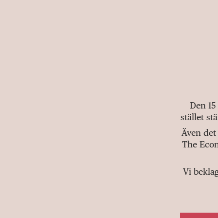
Den 15
stället s
Även det 
The Econ
Vi bekla