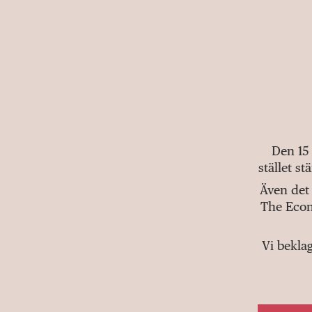
Den 15
stället s
Även det 
The Econ
Vi bekla