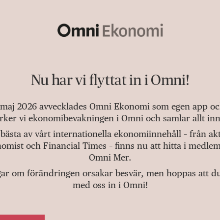
Nu har vi flyttat in i Omni!
 maj 2026 avvecklades Omni Ekonomi som egen app och 
tärker vi ekonomibevakningen i Omni och samlar allt inn
bästa av vårt internationella ekonomiinnehåll – från a
omist och Financial Times – finns nu att hitta i medlem
Omni Mer.
gar om förändringen orsakar besvär, men hoppas att du v
med oss in i Omni!