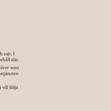
sajt. I
ehåll där.
ktörer som
stjänsten
ill följa