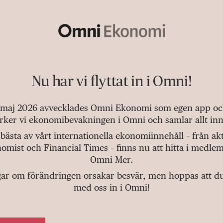
Nu har vi flyttat in i Omni!
 maj 2026 avvecklades Omni Ekonomi som egen app och 
tärker vi ekonomibevakningen i Omni och samlar allt inn
bästa av vårt internationella ekonomiinnehåll – från a
omist och Financial Times – finns nu att hitta i medlem
Omni Mer.
gar om förändringen orsakar besvär, men hoppas att du v
med oss in i Omni!