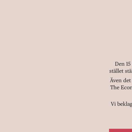
Den 15
stället s
Även det 
The Econ
Vi bekla