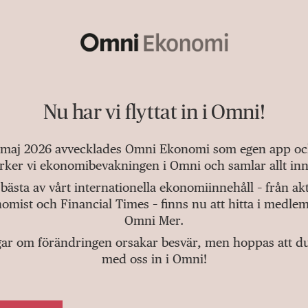
Nu har vi flyttat in i Omni!
 maj 2026 avvecklades Omni Ekonomi som egen app och 
tärker vi ekonomibevakningen i Omni och samlar allt inn
bästa av vårt internationella ekonomiinnehåll – från a
omist och Financial Times – finns nu att hitta i medlem
Omni Mer.
gar om förändringen orsakar besvär, men hoppas att du v
med oss in i Omni!