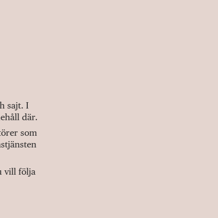
sajt. I
ehåll där.
ktörer som
stjänsten
ill följa