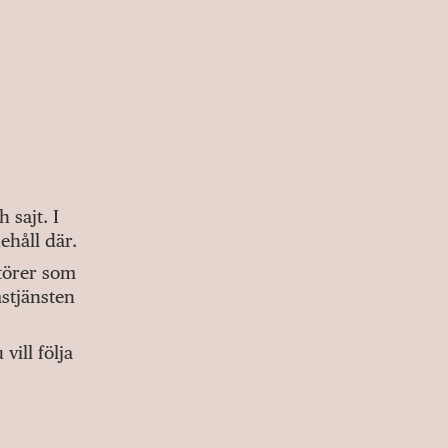
sajt. I
ehåll där.
ktörer som
stjänsten
ill följa