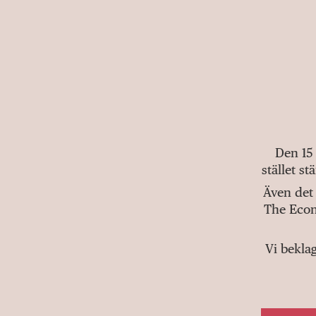
Den 15
stället s
Även det 
The Econ
Vi bekla