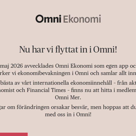
Nu har vi flyttat in i Omni!
 maj 2026 avvecklades Omni Ekonomi som egen app och 
tärker vi ekonomibevakningen i Omni och samlar allt inn
bästa av vårt internationella ekonomiinnehåll – från a
omist och Financial Times – finns nu att hitta i medlem
Omni Mer.
gar om förändringen orsakar besvär, men hoppas att du v
med oss in i Omni!