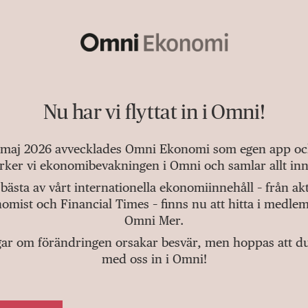
Nu har vi flyttat in i Omni!
 maj 2026 avvecklades Omni Ekonomi som egen app och 
tärker vi ekonomibevakningen i Omni och samlar allt inn
bästa av vårt internationella ekonomiinnehåll – från a
omist och Financial Times – finns nu att hitta i medlem
Omni Mer.
gar om förändringen orsakar besvär, men hoppas att du v
med oss in i Omni!