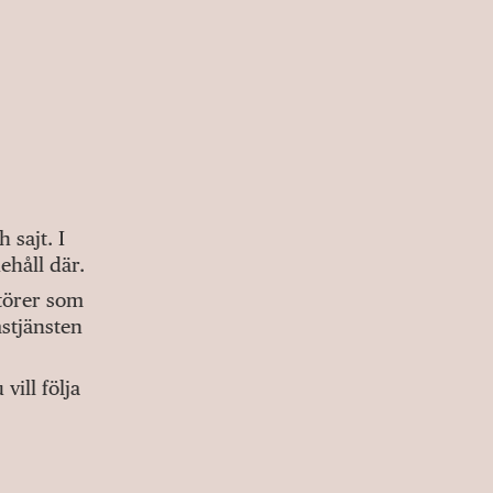
sajt. I
ehåll där.
ktörer som
stjänsten
ill följa