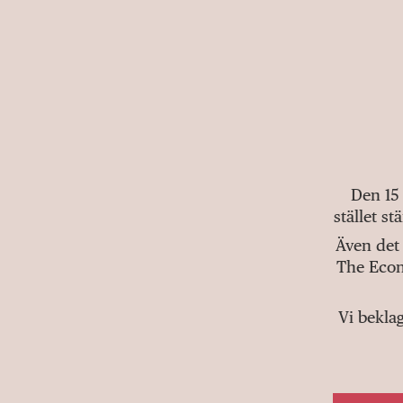
Den 15
stället s
Även det 
The Econ
Vi bekla