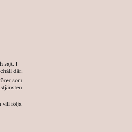
sajt. I
ehåll där.
ktörer som
stjänsten
ill följa