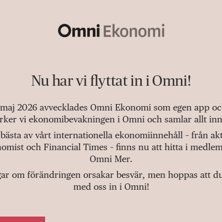
Nu har vi flyttat in i Omni!
 maj 2026 avvecklades Omni Ekonomi som egen app och 
tärker vi ekonomibevakningen i Omni och samlar allt inn
bästa av vårt internationella ekonomiinnehåll – från a
omist och Financial Times – finns nu att hitta i medlem
Omni Mer.
gar om förändringen orsakar besvär, men hoppas att du v
med oss in i Omni!