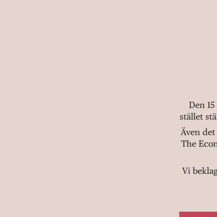
Den 15
stället s
Även det 
The Econ
Vi bekla