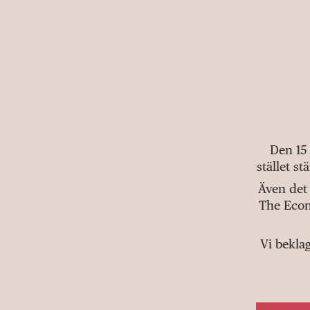
Den 15
stället s
Även det 
The Econ
Vi bekla