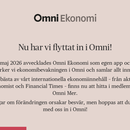
Nu har vi flyttat in i Omni!
 maj 2026 avvecklades Omni Ekonomi som egen app och 
tärker vi ekonomibevakningen i Omni och samlar allt inn
bästa av vårt internationella ekonomiinnehåll – från a
omist och Financial Times – finns nu att hitta i medlem
Omni Mer.
gar om förändringen orsakar besvär, men hoppas att du v
med oss in i Omni!