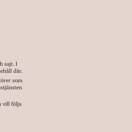
sajt. I
ehåll där.
ktörer som
stjänsten
ill följa