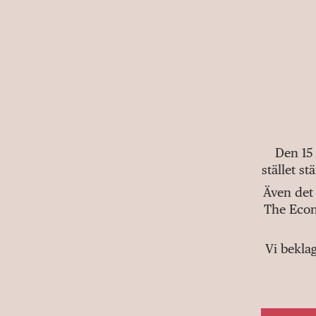
Den 15
stället s
Även det 
The Econ
Vi bekla