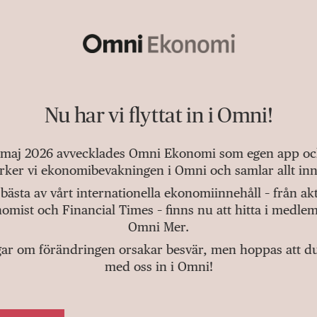
Nu har vi flyttat in i Omni!
 maj 2026 avvecklades Omni Ekonomi som egen app och 
tärker vi ekonomibevakningen i Omni och samlar allt inn
bästa av vårt internationella ekonomiinnehåll – från a
omist och Financial Times – finns nu att hitta i medlem
Omni Mer.
gar om förändringen orsakar besvär, men hoppas att du v
med oss in i Omni!