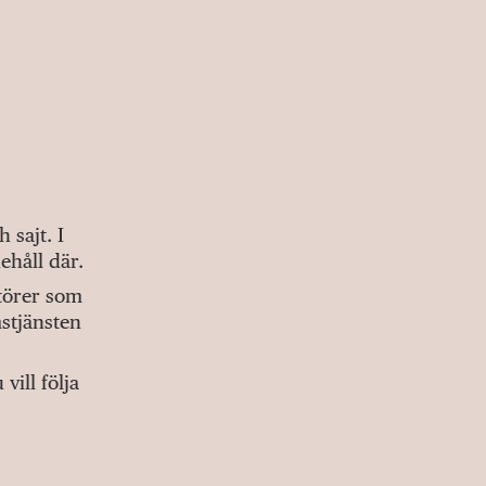
sajt. I
ehåll där.
ktörer som
stjänsten
ill följa