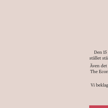
Den 15
stället s
Även det 
The Econ
Vi bekla