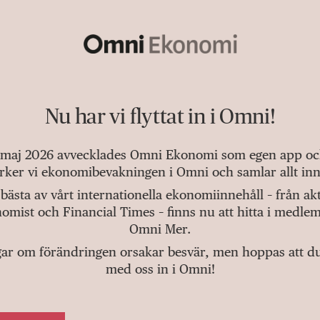
Nu har vi flyttat in i Omni!
 maj 2026 avvecklades Omni Ekonomi som egen app och 
tärker vi ekonomibevakningen i Omni och samlar allt inn
bästa av vårt internationella ekonomiinnehåll – från a
omist och Financial Times – finns nu att hitta i medlem
Omni Mer.
gar om förändringen orsakar besvär, men hoppas att du v
med oss in i Omni!