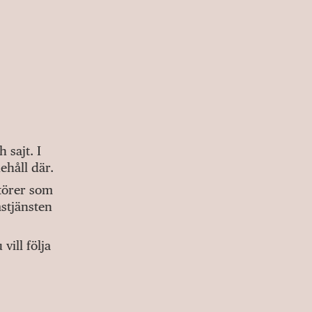
sajt. I
ehåll där.
ktörer som
stjänsten
ill följa