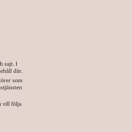
sajt. I
ehåll där.
ktörer som
stjänsten
ill följa