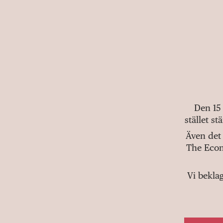
Den 15
stället s
Även det 
The Econ
Vi bekla