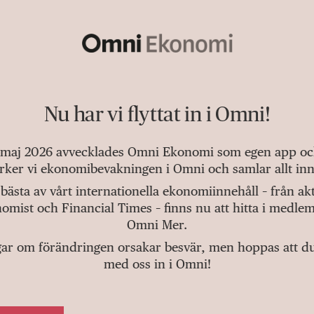
Nu har vi flyttat in i Omni!
 maj 2026 avvecklades Omni Ekonomi som egen app och 
tärker vi ekonomibevakningen i Omni och samlar allt inn
bästa av vårt internationella ekonomiinnehåll – från a
omist och Financial Times – finns nu att hitta i medlem
Omni Mer.
gar om förändringen orsakar besvär, men hoppas att du v
med oss in i Omni!